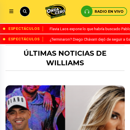
RADIO EN VIVO
ESPECTÁCULOS
Flavia Laos expone lo que habría buscado Pablo 
ESPECTÁCULOS
¿Terminaron? Diego Chávarri dejó de seguir a Ga
ÚLTIMAS NOTICIAS DE
WILLIAMS