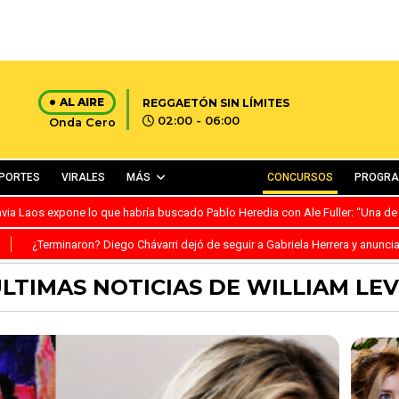
AL AIRE
REGGAETÓN SIN LÍMITES
02:00 - 06:00
Onda Cero
PORTES
VIRALES
MÁS
CONCURSOS
PROGR
avia Laos expone lo que habría buscado Pablo Heredia con Ale Fuller: “Una de
S
¿Terminaron? Diego Chávarri dejó de seguir a Gabriela Herrera y anunci
LTIMAS NOTICIAS DE WILLIAM LE