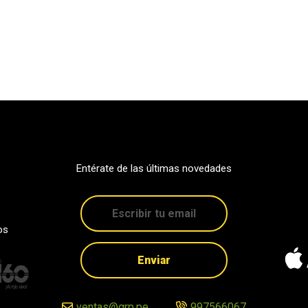
Entérate de las últimas novedades
os
Enviar
ventas@grp.pe
997566067