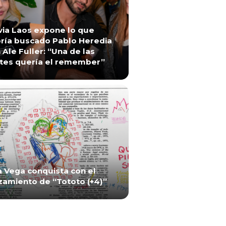
via Laos expone lo que
ría buscado Pablo Heredia
 Ale Fuller: “Una de las
tes quería el remember”
a Vega conquista con el
zamiento de “Tototo (+4)”