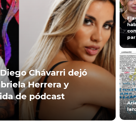
Fla
hab
con
par
Diego Chávarri dejó
briela Herrera y
lida de pódcast
Ari
lan