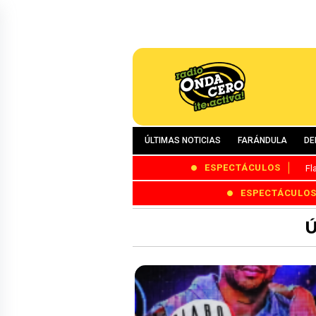
ÚLTIMAS NOTICIAS
FARÁNDULA
DE
ESPECTÁCULOS
Fl
ESPECTÁCULO
Ú