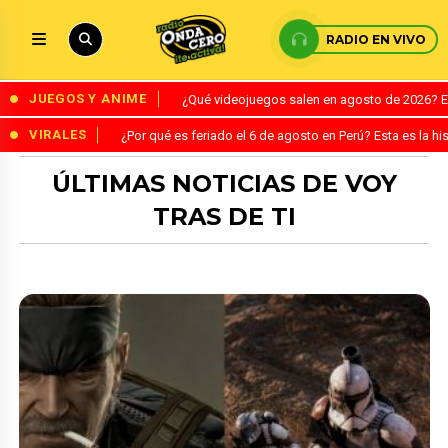
RADIO EN VIVO
JUEGOS Y ANIME
¿Qué videojuegos salen en agosto de 2026? 
VIRALES
¿Por qué es feriado el 6 de agosto en Perú? Esta es la his
ÚLTIMAS NOTICIAS DE VOY
TRAS DE TI