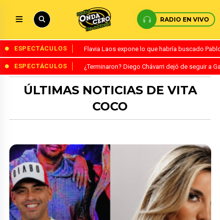
RADIO EN VIVO
ESPECTÁCULOS
Flavia Laos expone lo que habría buscado Pablo 
ESPECTÁCULOS
¿Terminaron? Diego Chávarri dejó de seguir a Ga
ÚLTIMAS NOTICIAS DE VITA
COCO