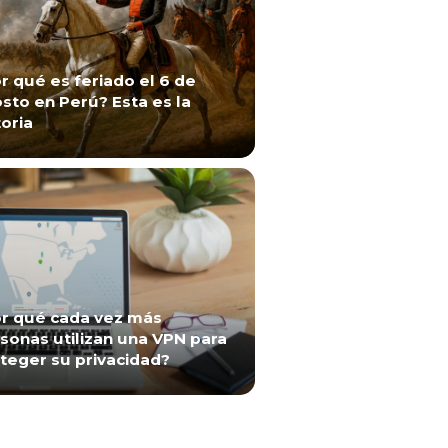
r qué es feriado el 6 de
sto en Perú? Esta es la
toria
r qué cada vez más
sonas utilizan una VPN para
teger su privacidad?