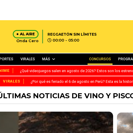
AL AIRE
REGGAETÓN SIN LÍMITES
00:00 - 05:00
Onda Cero
PORTES
VIRALES
MÁS
CONCURSOS
PROGR
NIME
¿Qué videojuegos salen en agosto de 2026? Estos son los estre
VIRALES
¿Por qué es feriado el 6 de agosto en Perú? Esta es la histor
ÚLTIMAS NOTICIAS DE VINO Y PISC