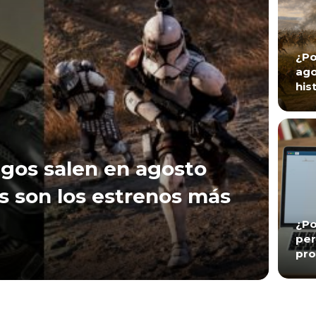
¿Po
ago
his
gos salen en agosto
s son los estrenos más
¿Po
per
pro