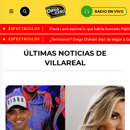
RADIO EN VIVO
ESPECTÁCULOS
Flavia Laos expone lo que habría buscado Pablo 
ESPECTÁCULOS
¿Terminaron? Diego Chávarri dejó de seguir a Ga
ÚLTIMAS NOTICIAS DE
VILLAREAL