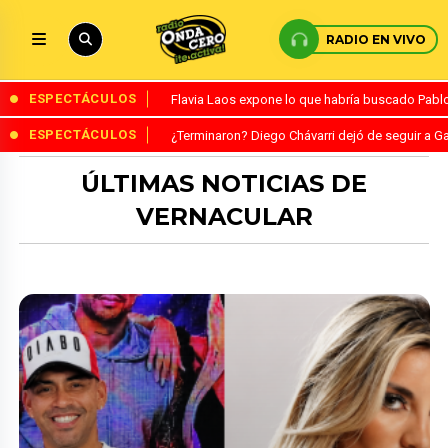
RADIO EN VIVO
ESPECTÁCULOS
Flavia Laos expone lo que habría buscado Pablo 
ESPECTÁCULOS
¿Terminaron? Diego Chávarri dejó de seguir a Ga
ÚLTIMAS NOTICIAS DE
VERNACULAR