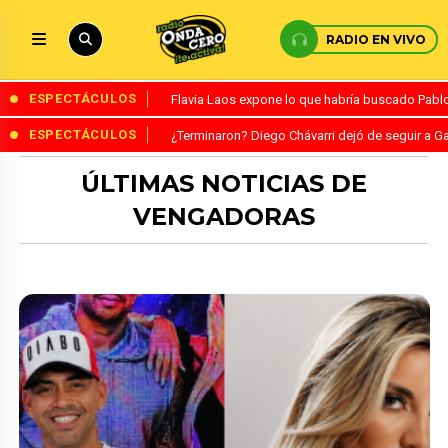
RADIO EN VIVO
ESPECTÁCULOS
Flavia Laos expone lo que habría buscado Pablo 
ESPECTÁCULOS
¿Terminaron? Diego Chávarri dejó de seguir a Ga
ÚLTIMAS NOTICIAS DE
VENGADORAS