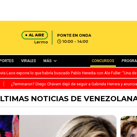
AL AIRE
PONTE EN ONDA
10:00 - 14:00
Lermo
PORTES
VIRALES
MÁS
CONCURSOS
PROGR
avia Laos expone lo que habría buscado Pablo Heredia con Ale Fuller: “Una de
S
¿Terminaron? Diego Chávarri dejó de seguir a Gabriela Herrera y anunci
LTIMAS NOTICIAS DE VENEZOLAN