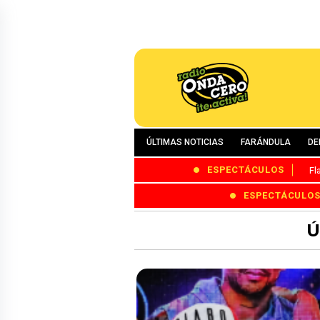
ÚLTIMAS NOTICIAS
FARÁNDULA
DE
ESPECTÁCULOS
Fl
ESPECTÁCULO
Ú