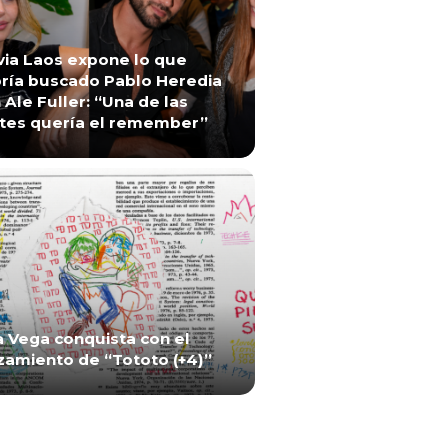
via Laos expone lo que
ría buscado Pablo Heredia
 Ale Fuller: “Una de las
tes quería el remember”
a Vega conquista con el
zamiento de “Tototo (+4)”