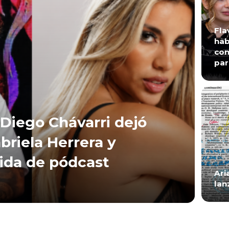
Fla
hab
con
par
Diego Chávarri dejó
briela Herrera y
lida de pódcast
Ari
lan