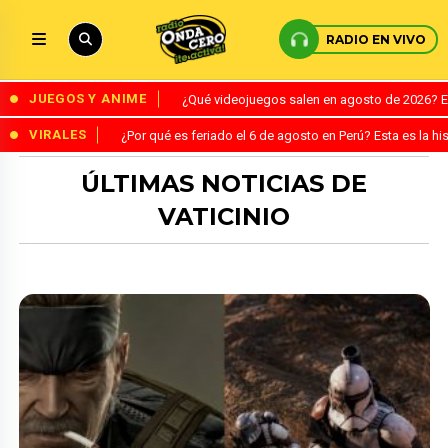
RADIO EN VIVO
JUEGOS Y ANIME
¿Qué videojuegos salen en agosto de 2026? 
VIRALES
¿Por qué es feriado el 6 de agosto en Perú? Esta es la his
ÚLTIMAS NOTICIAS DE
VATICINIO