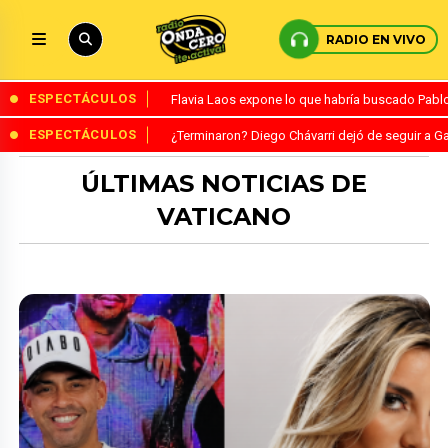
RADIO EN VIVO
ESPECTÁCULOS
Flavia Laos expone lo que habría buscado Pablo 
ESPECTÁCULOS
¿Terminaron? Diego Chávarri dejó de seguir a Ga
ÚLTIMAS NOTICIAS DE
VATICANO