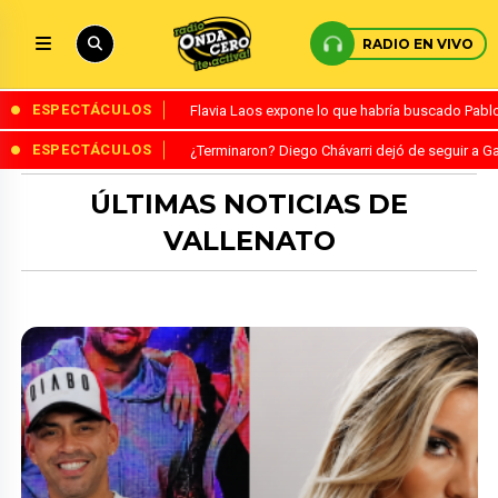
RADIO EN VIVO
ESPECTÁCULOS
Flavia Laos expone lo que habría buscado Pablo 
ESPECTÁCULOS
¿Terminaron? Diego Chávarri dejó de seguir a Ga
ÚLTIMAS NOTICIAS DE
VALLENATO