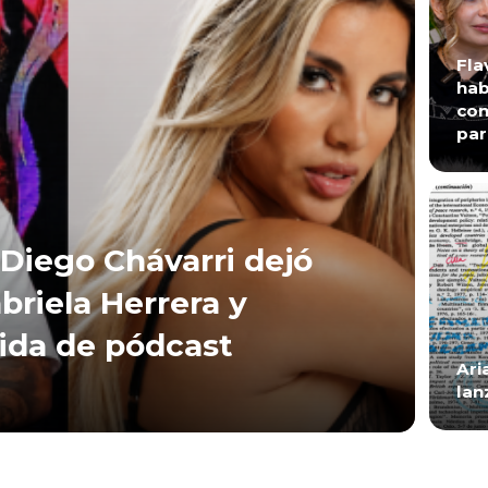
Fla
hab
con
par
Diego Chávarri dejó
briela Herrera y
lida de pódcast
Ari
lan