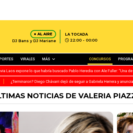
AL AIRE
LA TOCADA
22:00 - 00:00
DJ Bans y DJ Mariane
PORTES
VIRALES
MÁS
CONCURSOS
PROGR
avia Laos expone lo que habría buscado Pablo Heredia con Ale Fuller: “Una de
S
¿Terminaron? Diego Chávarri dejó de seguir a Gabriela Herrera y anunci
LTIMAS NOTICIAS DE VALERIA PIAZ