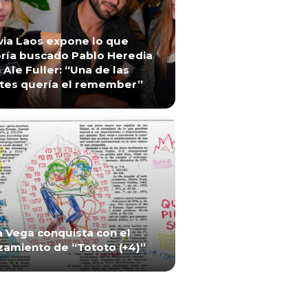
via Laos expone lo que
ría buscado Pablo Heredia
 Ale Fuller: “Una de las
tes quería el remember”
a Vega conquista con el
zamiento de “Tototo (+4)”