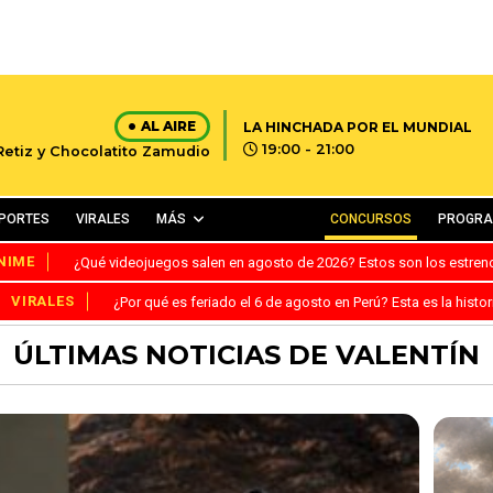
AL AIRE
LA HINCHADA POR EL MUNDIAL
19:00 - 21:00
 Retiz y Chocolatito Zamudio
PORTES
VIRALES
MÁS
CONCURSOS
PROGR
NIME
¿Qué videojuegos salen en agosto de 2026? Estos son los estre
VIRALES
¿Por qué es feriado el 6 de agosto en Perú? Esta es la histor
ÚLTIMAS NOTICIAS DE VALENTÍN