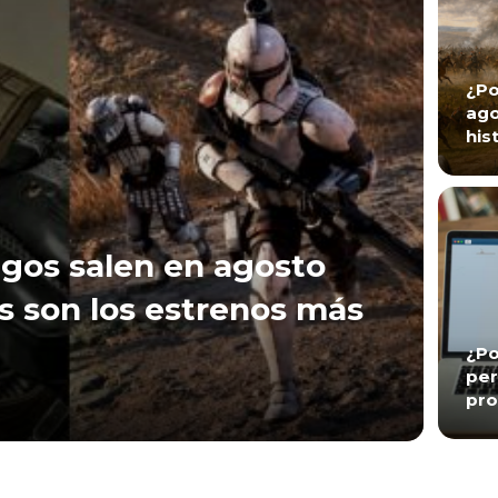
¿Po
ago
his
gos salen en agosto
s son los estrenos más
¿Po
per
pro