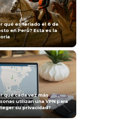
r qué es feriado el 6 de
sto en Perú? Esta es la
toria
r qué cada vez más
sonas utilizan una VPN para
teger su privacidad?