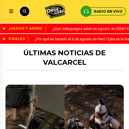
RADIO EN VIVO
JUEGOS Y ANIME
¿Qué videojuegos salen en agosto de 2026? 
VIRALES
¿Por qué es feriado el 6 de agosto en Perú? Esta es la his
ÚLTIMAS NOTICIAS DE
VALCARCEL