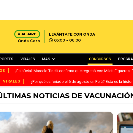
AL AIRE
LEVÁNTATE CON ONDA
05:00 - 06:00
Onda Cero
PORTES
VIRALES
MÁS
CONCURSOS
PROGR
OS
¡Es oficial! Marcelo Tinelli confirma que regresó con Milett Figueroa
VIRALES
¿Por qué es feriado el 6 de agosto en Perú? Esta es la histor
ÚLTIMAS NOTICIAS DE VACUNACIÓ