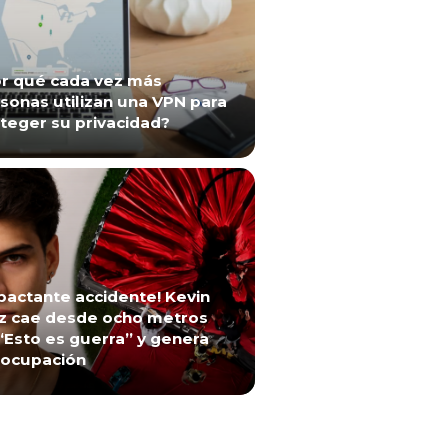
r qué cada vez más
sonas utilizan una VPN para
teger su privacidad?
pactante accidente! Kevin
z cae desde ocho metros
“Esto es guerra” y genera
ocupación