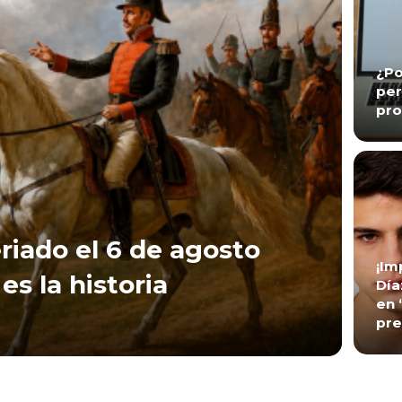
¿Po
per
pro
riado el 6 de agosto
¡Im
es la historia
Día
en 
pre