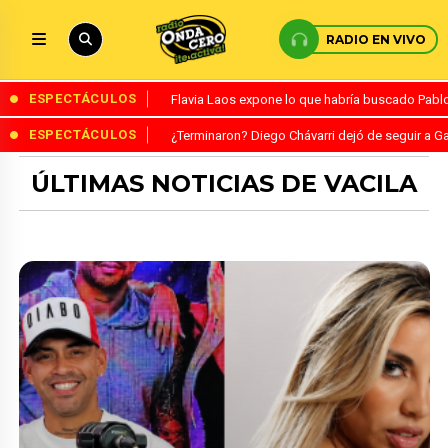
RADIO EN VIVO
ESPECTÁCULOS
Flavia Laos expone lo que habría buscado Pablo 
ESPECTÁCULOS
¿Terminaron? Diego Chávarri dejó de seguir a Ga
ÚLTIMAS NOTICIAS DE VACILA