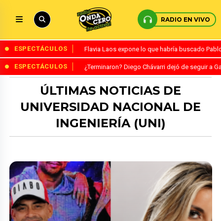
RADIO EN VIVO
ESPECTÁCULOS
Flavia Laos expone lo que habría buscado Pablo 
ESPECTÁCULOS
¿Terminaron? Diego Chávarri dejó de seguir a Ga
ÚLTIMAS NOTICIAS DE
UNIVERSIDAD NACIONAL DE
INGENIERÍA (UNI)