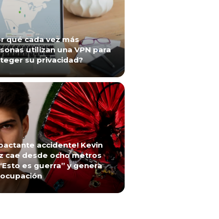
r qué cada vez más
sonas utilizan una VPN para
teger su privacidad?
pactante accidente! Kevin
z cae desde ocho metros
“Esto es guerra” y genera
ocupación