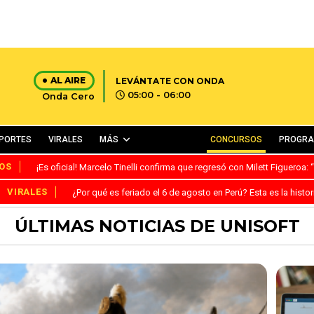
AL AIRE
LEVÁNTATE CON ONDA
05:00 - 06:00
Onda Cero
PORTES
VIRALES
MÁS
CONCURSOS
PROGR
OS
¡Es oficial! Marcelo Tinelli confirma que regresó con Milett Figueroa
VIRALES
¿Por qué es feriado el 6 de agosto en Perú? Esta es la histor
ÚLTIMAS NOTICIAS DE UNISOFT