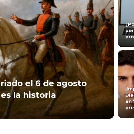
¿Po
per
pro
riado el 6 de agosto
¡Im
es la historia
Día
en 
pre