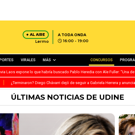
AL AIRE
A TODA ONDA
16:00 - 19:00
Lermo
PORTES
VIRALES
MÁS
CONCURSOS
PROGR
avia Laos expone lo que habría buscado Pablo Heredia con Ale Fuller: “Una de
S
¿Terminaron? Diego Chávarri dejó de seguir a Gabriela Herrera y anunci
ÚLTIMAS NOTICIAS DE UDINE