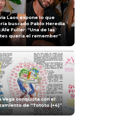
via Laos expone lo que
ría buscado Pablo Heredia
 Ale Fuller: “Una de las
tes quería el remember”
a Vega conquista con el
zamiento de “Tototo (+4)”