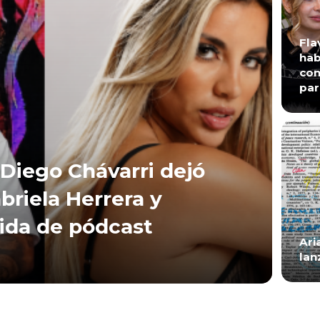
Fla
hab
con
par
Diego Chávarri dejó
briela Herrera y
lida de pódcast
Ari
lan