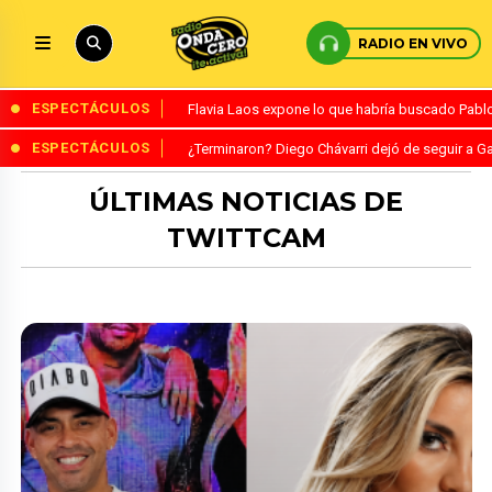
RADIO EN VIVO
ESPECTÁCULOS
Flavia Laos expone lo que habría buscado Pablo 
ESPECTÁCULOS
¿Terminaron? Diego Chávarri dejó de seguir a Ga
ÚLTIMAS NOTICIAS DE
TWITTCAM