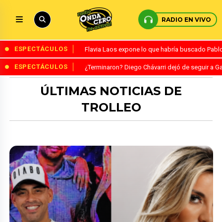
RADIO EN VIVO
ESPECTÁCULOS
Flavia Laos expone lo que habría buscado Pablo 
ESPECTÁCULOS
¿Terminaron? Diego Chávarri dejó de seguir a Ga
ÚLTIMAS NOTICIAS DE
TROLLEO