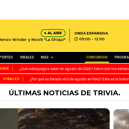
AL AIRE
ONDA EXPANSIVA
09:00 - 12:00
Renzo Winder y Nicolt "La Shiqui"
PORTES
VIRALES
MÁS
CONCURSOS
PROGR
NIME
¿Qué videojuegos salen en agosto de 2026? Estos son los estre
VIRALES
¿Por qué es feriado el 6 de agosto en Perú? Esta es la histor
ÚLTIMAS NOTICIAS DE TRIVIA.