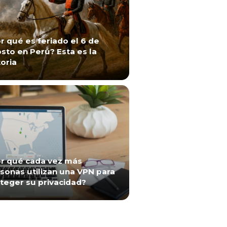
r qué es feriado el 6 de
sto en Perú? Esta es la
toria
r qué cada vez más
sonas utilizan una VPN para
teger su privacidad?