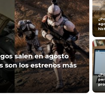
¿Po
ago
his
gos salen en agosto
s son los estrenos más
¿Po
per
pro