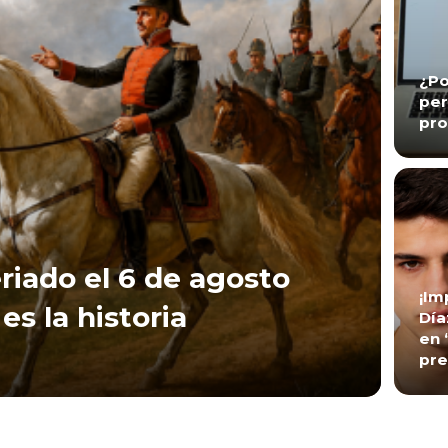
¿Po
per
pro
riado el 6 de agosto
¡Im
es la historia
Día
en 
pre