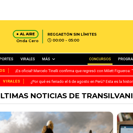
AL AIRE
REGGAETÓN SIN LÍMITES
00:00 - 05:00
Onda Cero
PORTES
VIRALES
MÁS
CONCURSOS
PROGR
OS
¡Es oficial! Marcelo Tinelli confirma que regresó con Milett Figueroa
VIRALES
¿Por qué es feriado el 6 de agosto en Perú? Esta es la histor
LTIMAS NOTICIAS DE TRANSILVAN