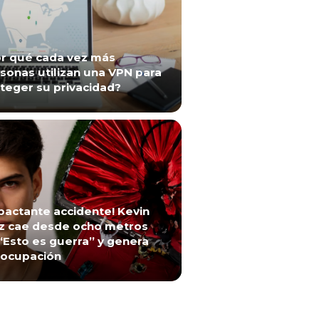
r qué cada vez más
sonas utilizan una VPN para
teger su privacidad?
pactante accidente! Kevin
z cae desde ocho metros
“Esto es guerra” y genera
ocupación