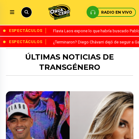
RADIO EN VIVO
ESPECTÁCULOS
Flavia Laos expone lo que habría buscado Pablo 
ESPECTÁCULOS
¿Terminaron? Diego Chávarri dejó de seguir a Ga
ÚLTIMAS NOTICIAS DE
TRANSGÉNERO