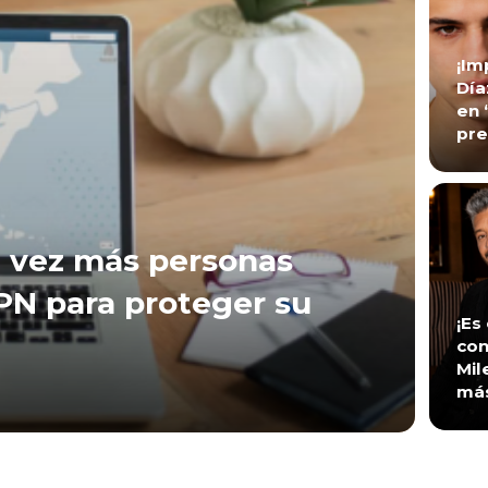
¡Im
Día
en 
pre
 vez más personas
VPN para proteger su
¡Es
con
Mil
má