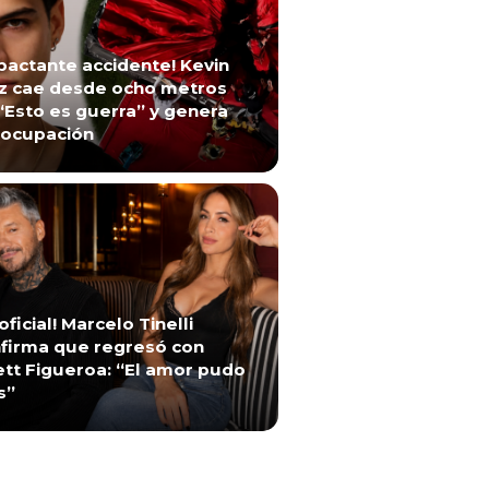
pactante accidente! Kevin
z cae desde ocho metros
“Esto es guerra” y genera
ocupación
 oficial! Marcelo Tinelli
firma que regresó con
ett Figueroa: “El amor pudo
s”