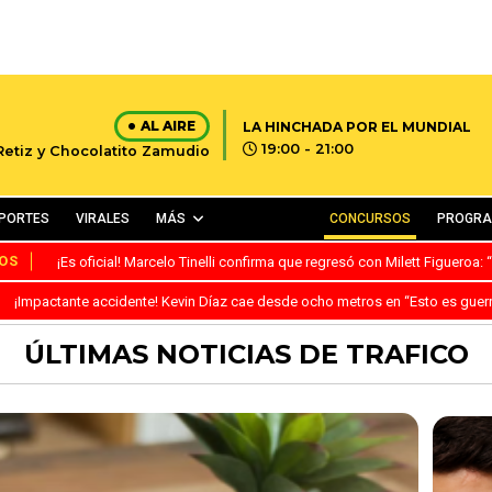
AL AIRE
LA HINCHADA POR EL MUNDIAL
19:00 - 21:00
 Retiz y Chocolatito Zamudio
PORTES
VIRALES
MÁS
CONCURSOS
PROGR
OS
¡Es oficial! Marcelo Tinelli confirma que regresó con Milett Figueroa
¡Impactante accidente! Kevin Díaz cae desde ocho metros en “Esto es guer
ÚLTIMAS NOTICIAS DE TRAFICO