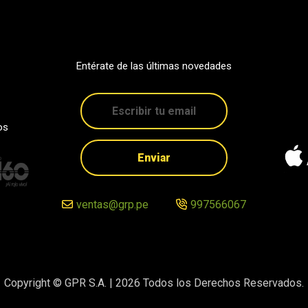
Entérate de las últimas novedades
os
Enviar
ventas@grp.pe
997566067
Copyright © GPR S.A. |
2026
Todos los Derechos Reservados.