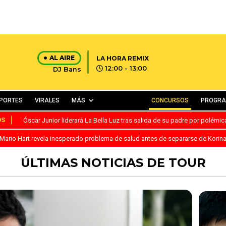
AL AIRE
LA HORA REMIX
12:00 - 13:00
DJ Bans
PORTES
VIRALES
MÁS
CONCURSOS
PROGR
OS
Óscar Junior liderará La Bella Luz tras salida de su padre por polémi
Mario Hart revela inesperado problema de salud antes de separarse de Korin
ÚLTIMAS NOTICIAS DE TOUR