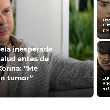
Ósc
Luz
pol
vela inesperado
alud antes de
Korina: “Me
un tumor”
¿Qu
ago
est