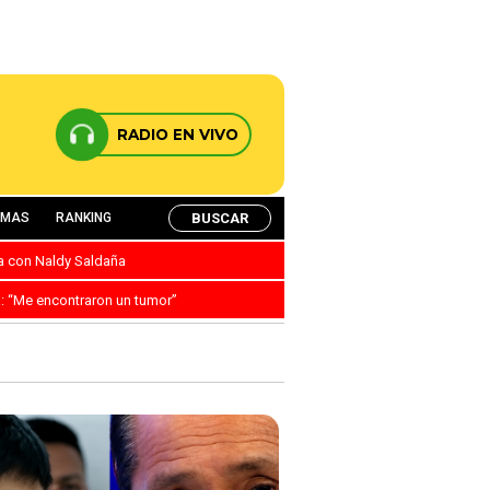
RADIO EN VIVO
BUSCAR
AMAS
RANKING
ca con Naldy Saldaña
a: “Me encontraron un tumor”