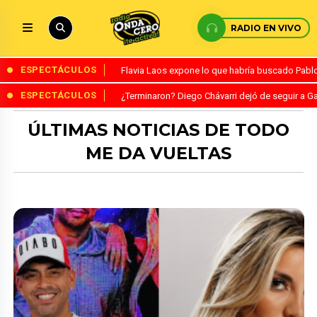
RADIO EN VIVO
ESPECTÁCULOS
Flavia Laos expone lo que habría buscado Pablo 
ESPECTÁCULOS
¿Terminaron? Diego Chávarri dejó de seguir a Ga
ÚLTIMAS NOTICIAS DE TODO
ME DA VUELTAS