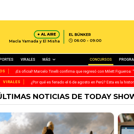
AL AIRE
EL BÚNKER
06:00 - 09:00
Macla Yamada y El Misha
PORTES
VIRALES
MÁS
CONCURSOS
PROGR
OS
¡Es oficial! Marcelo Tinelli confirma que regresó con Milett Figueroa
VIRALES
¿Por qué es feriado el 6 de agosto en Perú? Esta es la histor
ÚLTIMAS NOTICIAS DE TODAY SHO