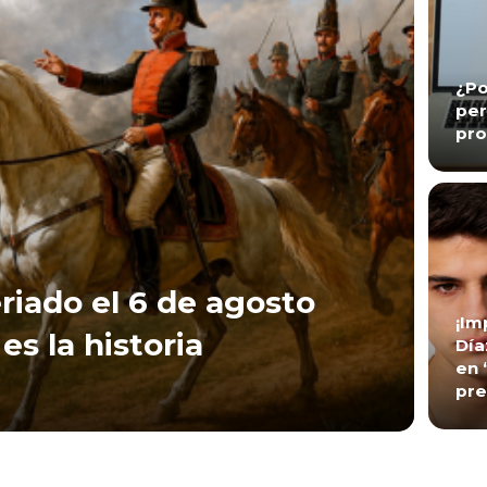
¿Po
per
pro
riado el 6 de agosto
¡Im
es la historia
Día
en 
pre