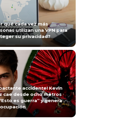
r qué cada vez más
sonas utilizan una VPN para
teger su privacidad?
pactante accidente! Kevin
z cae desde ocho metros
“Esto es guerra” y genera
ocupación