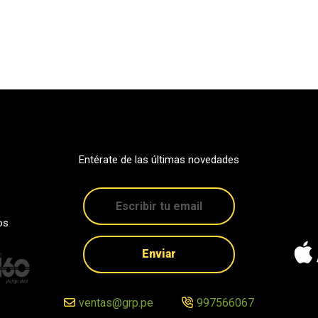
Entérate de las últimas novedades
os
Enviar
ventas@grp.pe
997566067