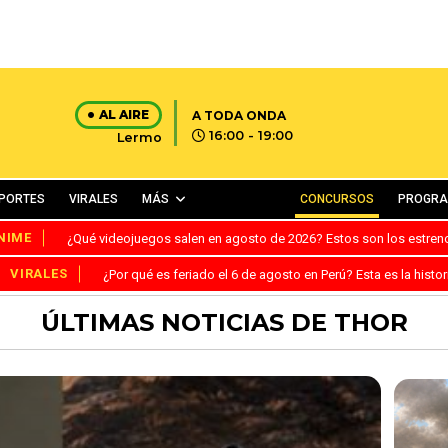
AL AIRE
A TODA ONDA
16:00 - 19:00
Lermo
PORTES
VIRALES
MÁS
CONCURSOS
PROGR
NIME
¿Qué videojuegos salen en agosto de 2026? Estos son los estre
VIRALES
¿Por qué es feriado el 6 de agosto en Perú? Esta es la histor
ÚLTIMAS NOTICIAS DE THOR