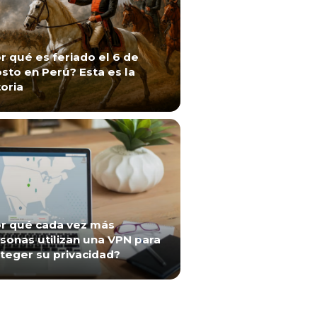
r qué es feriado el 6 de
sto en Perú? Esta es la
toria
r qué cada vez más
sonas utilizan una VPN para
teger su privacidad?