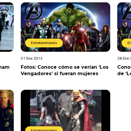
Entretenimiento
E
31 Ene 2013
28 Ene
gnam
Fotos: Conoce cómo se verían ‘Los
Conoc
Vengadores’ si fueran mujeres
de ‘L
Entretenimiento