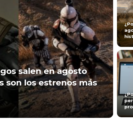
¿Po
ago
his
gos salen en agosto
s son los estrenos más
¿Po
per
pro