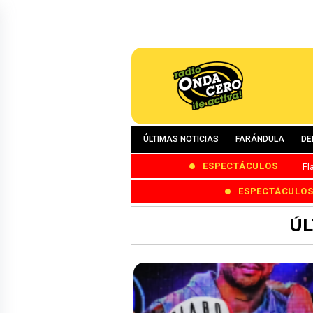
ÚLTIMAS NOTICIAS
FARÁNDULA
DE
ESPECTÁCULOS
Fl
ESPECTÁCULO
ÚL