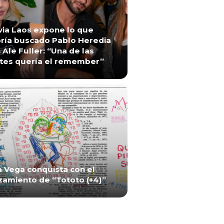
via Laos expone lo que
ría buscado Pablo Heredia
 Ale Fuller: “Una de las
tes quería el remember”
a Vega conquista con el
zamiento de “Tototo (+4)”