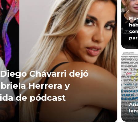
Fla
hab
con
par
Diego Chávarri dejó
briela Herrera y
lida de pódcast
Ari
lan