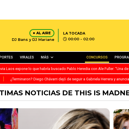
AL AIRE
LA TOCADA
00:00 - 02:00
DJ Bans y DJ Mariane
PORTES
VIRALES
MÁS
CONCURSOS
PROGR
avia Laos expone lo que habría buscado Pablo Heredia con Ale Fuller: “Una de
S
¿Terminaron? Diego Chávarri dejó de seguir a Gabriela Herrera y anunci
TIMAS NOTICIAS DE THIS IS MADN