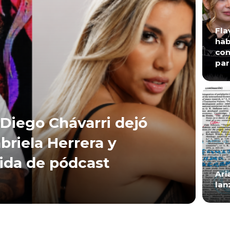
Fla
hab
con
par
Diego Chávarri dejó
briela Herrera y
lida de pódcast
Ari
lan