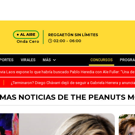
AL AIRE
REGGAETÓN SIN LÍMITES
02:00 - 06:00
Onda Cero
PORTES
VIRALES
MÁS
CONCURSOS
PROGR
avia Laos expone lo que habría buscado Pablo Heredia con Ale Fuller: “Una de
S
¿Terminaron? Diego Chávarri dejó de seguir a Gabriela Herrera y anunci
IMAS NOTICIAS DE THE PEANUTS M