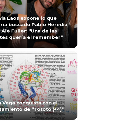
via Laos expone lo que
ría buscado Pablo Heredia
 Ale Fuller: “Una de las
tes quería el remember”
a Vega conquista con el
zamiento de “Tototo (+4)”