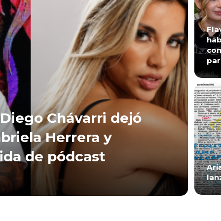
Fla
hab
con
par
Diego Chávarri dejó
briela Herrera y
lida de pódcast
Ari
lan