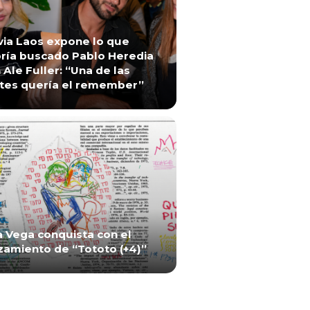
via Laos expone lo que
ría buscado Pablo Heredia
 Ale Fuller: “Una de las
tes quería el remember”
a Vega conquista con el
zamiento de “Tototo (+4)”