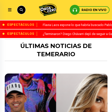
RADIO EN VIVO
ESPECTÁCULOS
Flavia Laos expone lo que habría buscado Pablo 
ESPECTÁCULOS
¿Terminaron? Diego Chávarri dejó de seguir a Ga
ÚLTIMAS NOTICIAS DE
TEMERARIO