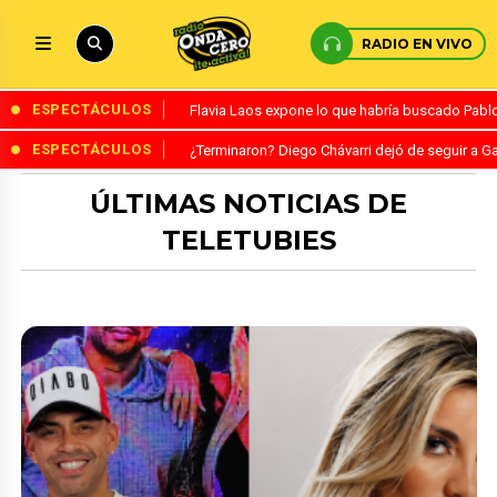
RADIO EN VIVO
ESPECTÁCULOS
Flavia Laos expone lo que habría buscado Pablo 
ESPECTÁCULOS
¿Terminaron? Diego Chávarri dejó de seguir a Ga
ÚLTIMAS NOTICIAS DE
TELETUBIES