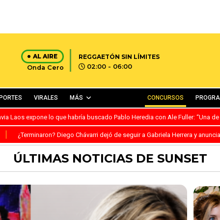
AL AIRE
REGGAETÓN SIN LÍMITES
02:00 - 06:00
Onda Cero
PORTES
VIRALES
MÁS
CONCURSOS
PROGR
avia Laos expone lo que habría buscado Pablo Heredia con Ale Fuller: “Una de
S
¿Terminaron? Diego Chávarri dejó de seguir a Gabriela Herrera y anunci
ÚLTIMAS NOTICIAS DE SUNSET