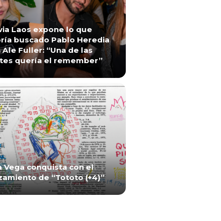
via Laos expone lo que
ría buscado Pablo Heredia
 Ale Fuller: “Una de las
tes quería el remember”
a Vega conquista con el
zamiento de “Tototo (+4)”