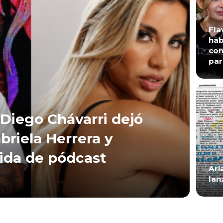
Fla
hab
con
par
Diego Chávarri dejó
briela Herrera y
lida de pódcast
Ari
lan