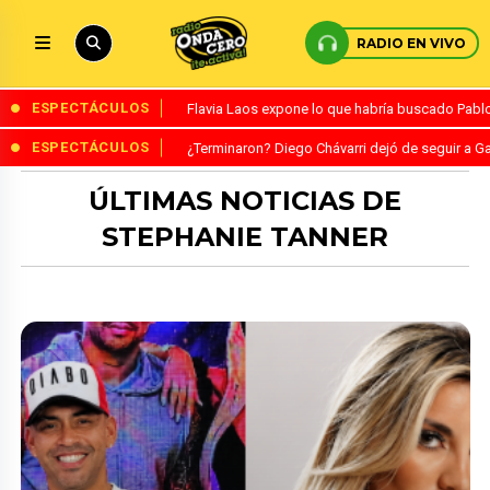
RADIO EN VIVO
ESPECTÁCULOS
Flavia Laos expone lo que habría buscado Pablo 
ESPECTÁCULOS
¿Terminaron? Diego Chávarri dejó de seguir a Ga
ÚLTIMAS NOTICIAS DE
STEPHANIE TANNER