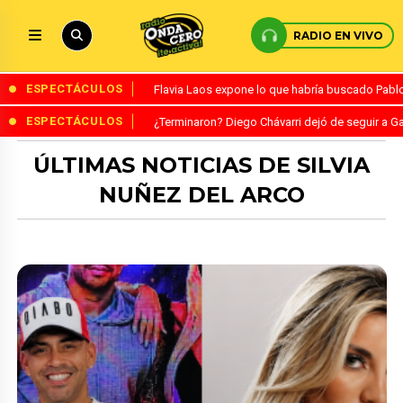
RADIO EN VIVO
ESPECTÁCULOS
Flavia Laos expone lo que habría buscado Pablo 
ESPECTÁCULOS
¿Terminaron? Diego Chávarri dejó de seguir a Ga
ÚLTIMAS NOTICIAS DE SILVIA
NUÑEZ DEL ARCO