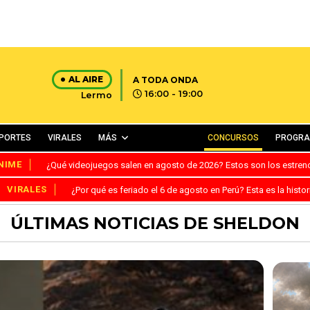
AL AIRE
A TODA ONDA
16:00 - 19:00
Lermo
PORTES
VIRALES
MÁS
CONCURSOS
PROGR
NIME
¿Qué videojuegos salen en agosto de 2026? Estos son los estre
VIRALES
¿Por qué es feriado el 6 de agosto en Perú? Esta es la histor
ÚLTIMAS NOTICIAS DE SHELDON