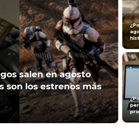
¿Po
ago
his
gos salen en agosto
s son los estrenos más
¿Po
per
pro