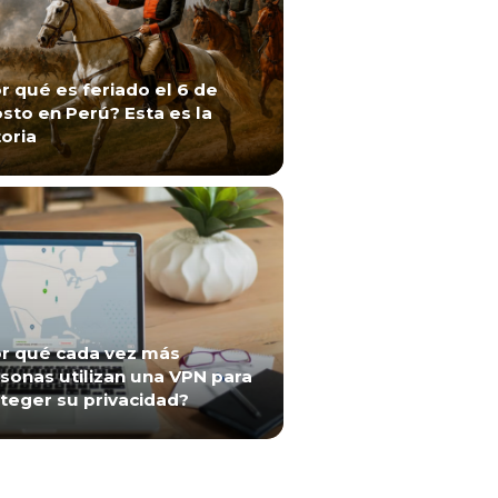
r qué es feriado el 6 de
sto en Perú? Esta es la
toria
r qué cada vez más
sonas utilizan una VPN para
teger su privacidad?