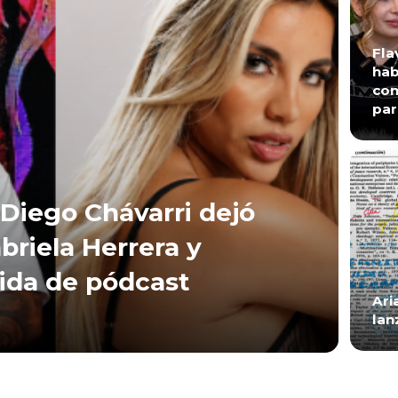
Fla
hab
con
par
Diego Chávarri dejó
briela Herrera y
lida de pódcast
Ari
lan