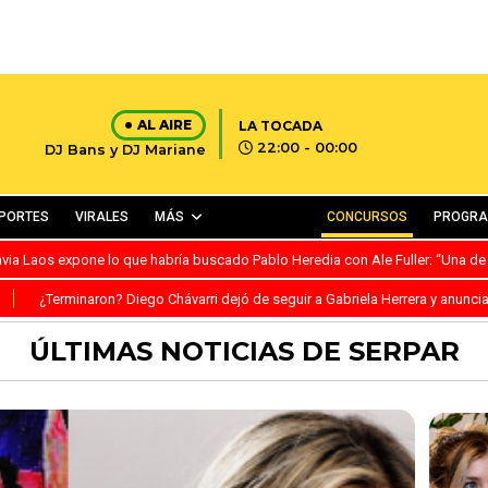
AL AIRE
LA TOCADA
22:00 - 00:00
DJ Bans y DJ Mariane
PORTES
VIRALES
MÁS
CONCURSOS
PROGR
avia Laos expone lo que habría buscado Pablo Heredia con Ale Fuller: “Una de
S
¿Terminaron? Diego Chávarri dejó de seguir a Gabriela Herrera y anunci
ÚLTIMAS NOTICIAS DE SERPAR