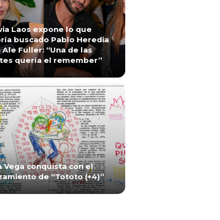
via Laos expone lo que
ría buscado Pablo Heredia
 Ale Fuller: “Una de las
tes quería el remember”
a Vega conquista con el
zamiento de “Tototo (+4)”