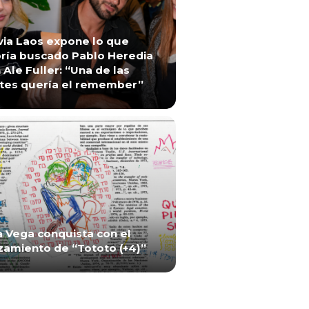
via Laos expone lo que
ría buscado Pablo Heredia
 Ale Fuller: “Una de las
tes quería el remember”
a Vega conquista con el
zamiento de “Tototo (+4)”