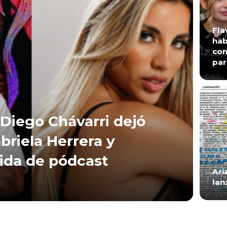
Fla
hab
con
par
Diego Chávarri dejó
briela Herrera y
lida de pódcast
Ari
lan