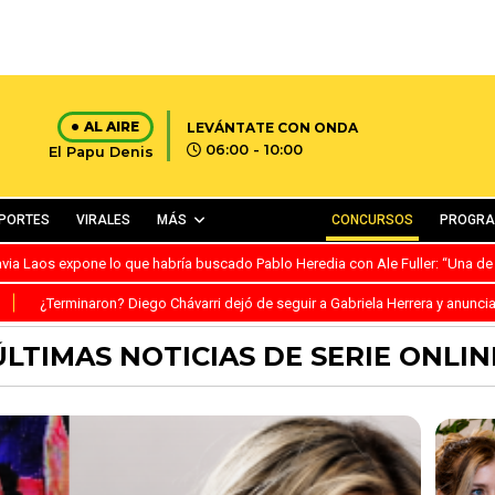
AL AIRE
LEVÁNTATE CON ONDA
06:00 - 10:00
El Papu Denis
PORTES
VIRALES
MÁS
CONCURSOS
PROGR
avia Laos expone lo que habría buscado Pablo Heredia con Ale Fuller: “Una de
S
¿Terminaron? Diego Chávarri dejó de seguir a Gabriela Herrera y anunci
ÚLTIMAS NOTICIAS DE SERIE ONLIN