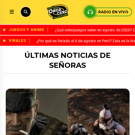
RADIO EN VIVO
JUEGOS Y ANIME
¿Qué videojuegos salen en agosto de 2026? 
VIRALES
¿Por qué es feriado el 6 de agosto en Perú? Esta es la his
ÚLTIMAS NOTICIAS DE
SEÑORAS