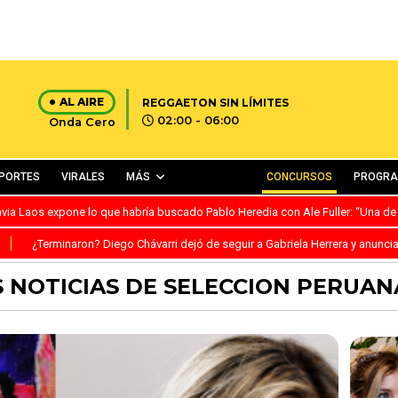
AL AIRE
REGGAETON SIN LÍMITES
02:00 - 06:00
Onda Cero
PORTES
VIRALES
MÁS
CONCURSOS
PROGR
avia Laos expone lo que habría buscado Pablo Heredia con Ale Fuller: “Una de
S
¿Terminaron? Diego Chávarri dejó de seguir a Gabriela Herrera y anunci
 NOTICIAS DE SELECCION PERUAN