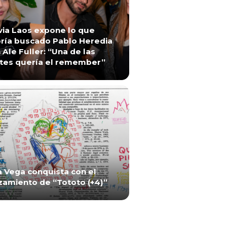
via Laos expone lo que
ría buscado Pablo Heredia
 Ale Fuller: “Una de las
tes quería el remember”
a Vega conquista con el
zamiento de “Tototo (+4)”