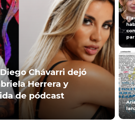
Fla
hab
con
par
Diego Chávarri dejó
briela Herrera y
lida de pódcast
Ari
lan