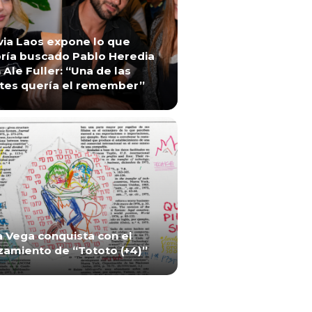
via Laos expone lo que
ría buscado Pablo Heredia
 Ale Fuller: “Una de las
tes quería el remember”
a Vega conquista con el
zamiento de “Tototo (+4)”