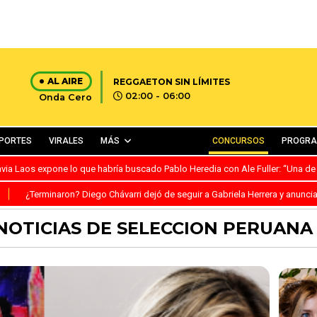
AL AIRE
REGGAETON SIN LÍMITES
02:00 - 06:00
Onda Cero
PORTES
VIRALES
MÁS
CONCURSOS
PROGR
avia Laos expone lo que habría buscado Pablo Heredia con Ale Fuller: “Una de
S
¿Terminaron? Diego Chávarri dejó de seguir a Gabriela Herrera y anunci
NOTICIAS DE SELECCION PERUANA