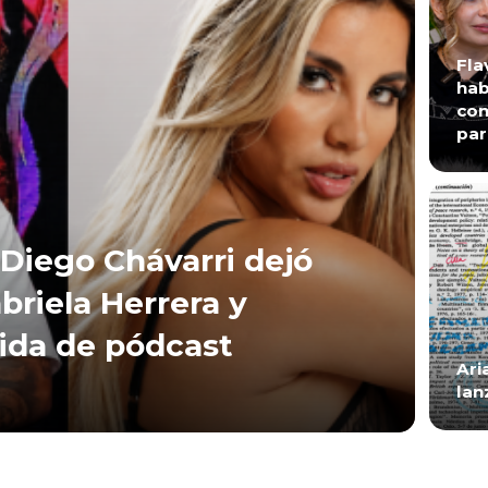
Fla
hab
con
par
Diego Chávarri dejó
briela Herrera y
lida de pódcast
Ari
lan