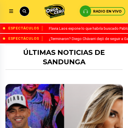
RADIO EN VIVO
ESPECTÁCULOS
Flavia Laos expone lo que habría buscado Pablo 
ESPECTÁCULOS
¿Terminaron? Diego Chávarri dejó de seguir a Ga
ÚLTIMAS NOTICIAS DE
SANDUNGA