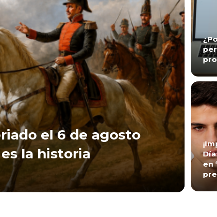
¿Po
per
pro
riado el 6 de agosto
¡Im
es la historia
Día
en 
pre