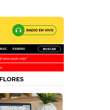
RADIO EN VIVO
BUSCAR
AMAS
RANKING
: “El amor pudo más”
ia
AFLORES