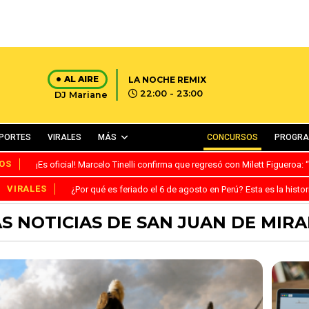
AL AIRE
LA NOCHE REMIX
22:00 - 23:00
DJ Mariane
PORTES
VIRALES
MÁS
CONCURSOS
PROGR
OS
¡Es oficial! Marcelo Tinelli confirma que regresó con Milett Figueroa
VIRALES
¿Por qué es feriado el 6 de agosto en Perú? Esta es la histor
S NOTICIAS DE SAN JUAN DE MIR