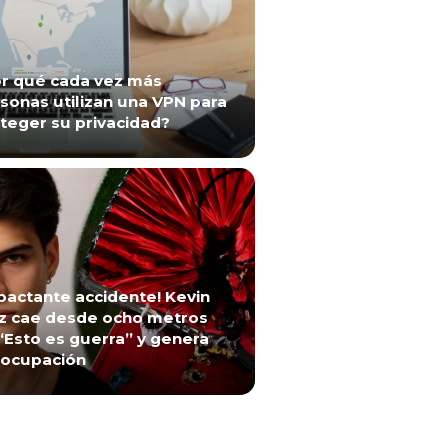
r qué cada vez más
sonas utilizan una VPN para
teger su privacidad?
pactante accidente! Kevin
z cae desde ocho metros
“Esto es guerra” y genera
ocupación