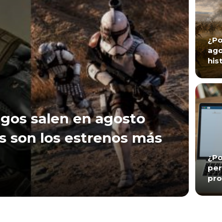
¿Po
ago
his
gos salen en agosto
s son los estrenos más
¿Po
per
pro