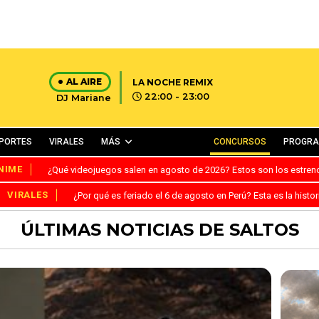
AL AIRE
LA NOCHE REMIX
22:00 - 23:00
DJ Mariane
PORTES
VIRALES
MÁS
CONCURSOS
PROGR
NIME
¿Qué videojuegos salen en agosto de 2026? Estos son los estre
VIRALES
¿Por qué es feriado el 6 de agosto en Perú? Esta es la histor
ÚLTIMAS NOTICIAS DE SALTOS