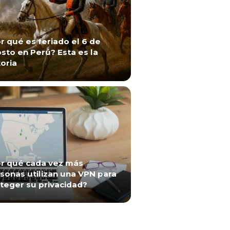
r qué es feriado el 6 de
sto en Perú? Esta es la
toria
r qué cada vez más
sonas utilizan una VPN para
teger su privacidad?