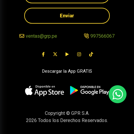
Enviar
ventas@grp.pe
997566067
Descargar la App GRATIS
Copyright © GPR S.A.
2026
Todos los Derechos Reservados.