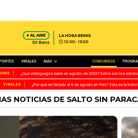
AL AIRE
LA HORA REMIX
12:00- 13:00
DJ Bans
PORTES
VIRALES
MÁS
CONCURSOS
PROGR
NIME
¿Qué videojuegos salen en agosto de 2026? Estos son los estre
VIRALES
¿Por qué es feriado el 6 de agosto en Perú? Esta es la histor
AS NOTICIAS DE SALTO SIN PARA