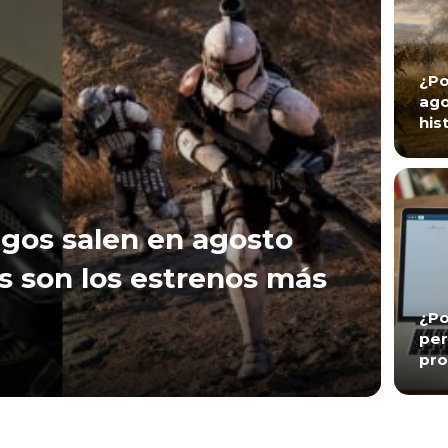
¿Po
ago
his
gos salen en agosto
s son los estrenos más
¿Po
per
pro