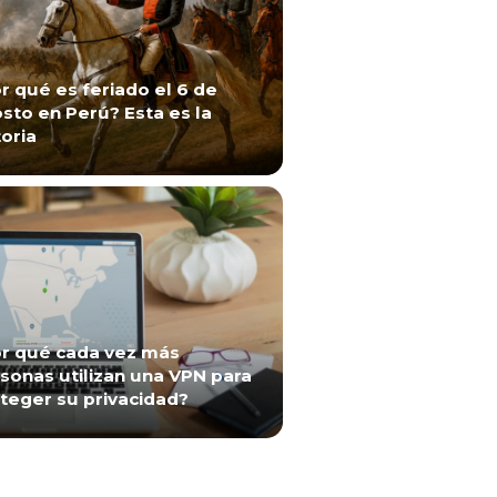
r qué es feriado el 6 de
sto en Perú? Esta es la
toria
r qué cada vez más
sonas utilizan una VPN para
teger su privacidad?