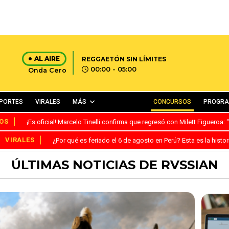
AL AIRE
REGGAETÓN SIN LÍMITES
00:00 - 05:00
Onda Cero
PORTES
VIRALES
MÁS
CONCURSOS
PROGR
OS
¡Es oficial! Marcelo Tinelli confirma que regresó con Milett Figueroa
VIRALES
¿Por qué es feriado el 6 de agosto en Perú? Esta es la histor
ÚLTIMAS NOTICIAS DE RVSSIAN