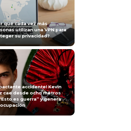
r qué cada vez más
sonas utilizan una VPN para
teger su privacidad?
pactante accidente! Kevin
z cae desde ocho metros
“Esto es guerra” y genera
ocupación