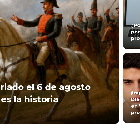
¿Po
per
pro
riado el 6 de agosto
¡Im
es la historia
Día
en 
pre